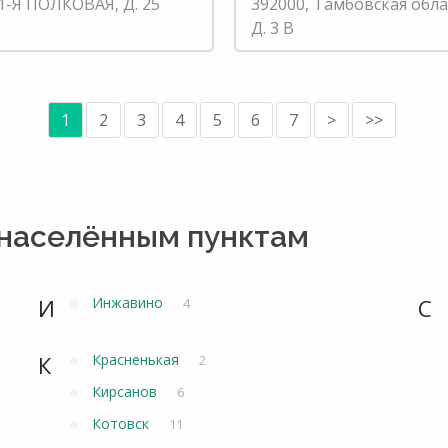
1-Я ПОЛКОВАЯ, Д. 25
392000, Тамбовская обл
Д. 3 В
1
2
3
4
5
6
7
>
>>
 населённым пунктам
И
Инжавино
С
4
К
Красненькая
2
Кирсанов
6
Котовск
11