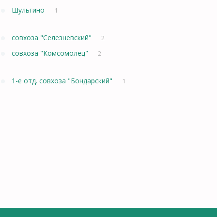
Шульгино
1
совхоза "Селезневский"
2
совхоза "Комсомолец"
2
1-е отд. совхоза "Бондарский"
1