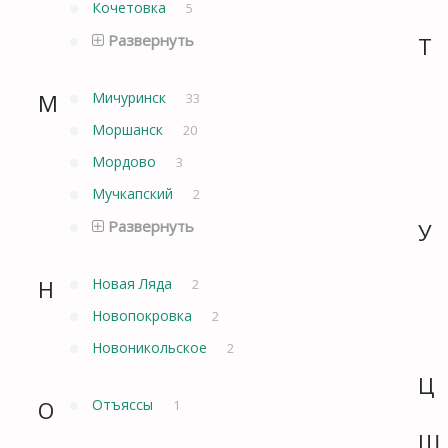
Кочетовка
5
Развернуть
Т
М
Мичуринск
33
Моршанск
20
Мордово
3
Мучкапский
2
Развернуть
У
Н
Новая Ляда
2
Новопокровка
2
Новоникольское
2
Ц
О
Отъяссы
1
Ш