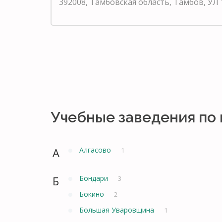
392008, Тамбовская область, Тамбов, УЛ 
Учебные заведения по
А
Алгасово
1
Б
Бондари
3
Бокино
2
Большая Уваровщина
1