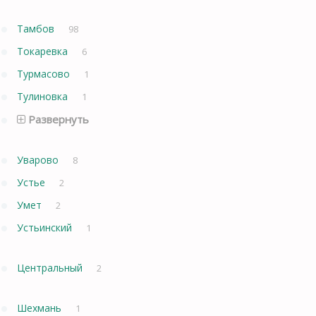
Тамбов
98
Токаревка
6
Турмасово
1
Тулиновка
1
Развернуть
Уварово
8
Устье
2
Умет
2
Устьинский
1
Центральный
2
Шехмань
1