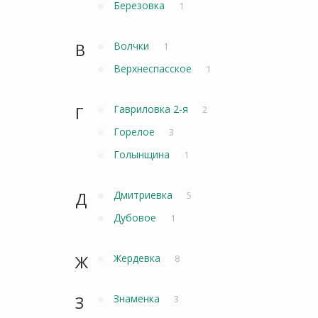
Березовка
1
В
Волчки
1
Верхнеспасское
1
Г
Гавриловка 2-я
2
Горелое
3
Голынщина
1
Д
Дмитриевка
5
Дубовое
1
Ж
Жердевка
8
З
Знаменка
3