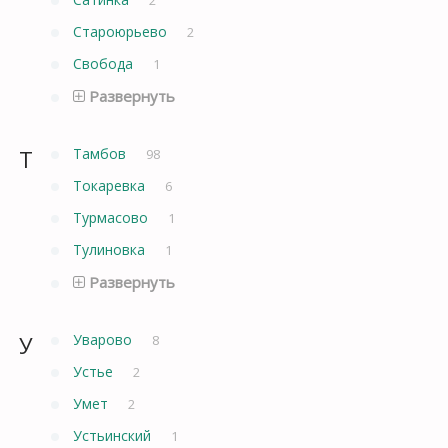
Староюрьево
2
Свобода
1
Развернуть
Т
Тамбов
98
Токаревка
6
Турмасово
1
Тулиновка
1
Развернуть
У
Уварово
8
Устье
2
Умет
2
Устьинский
1