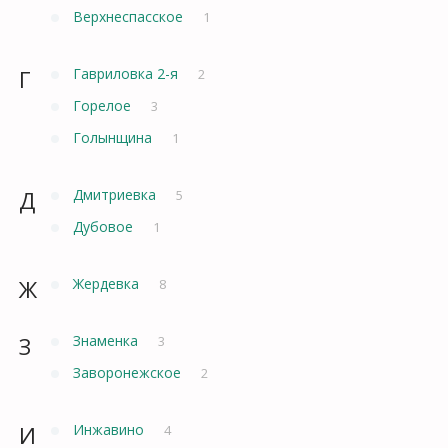
Верхнеспасское
1
Г
Гавриловка 2-я
2
Горелое
3
Голынщина
1
Д
Дмитриевка
5
Дубовое
1
Ж
Жердевка
8
З
Знаменка
3
Заворонежское
2
И
Инжавино
4