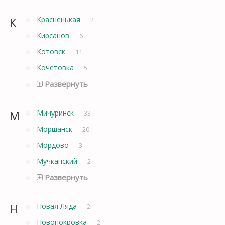
К
Красненькая
2
Кирсанов
6
Котовск
11
Кочетовка
5
Развернуть
М
Мичуринск
33
Моршанск
20
Мордово
3
Мучкапский
2
Развернуть
Н
Новая Ляда
2
Новопокровка
2