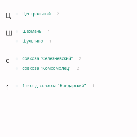
Ц
Центральный
2
Ш
Шехмань
1
Шульгино
1
с
совхоза "Селезневский"
2
совхоза "Комсомолец"
2
1
1-е отд. совхоза "Бондарский"
1