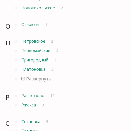
Новоникольское
2
О
Отъяссы
1
П
Петровское
3
Первомайский
4
Пригородный
2
Платоновка
2
Развернуть
Р
Рассказово
12
Ржакса
3
С
Сосновка
5
Сатинка
2