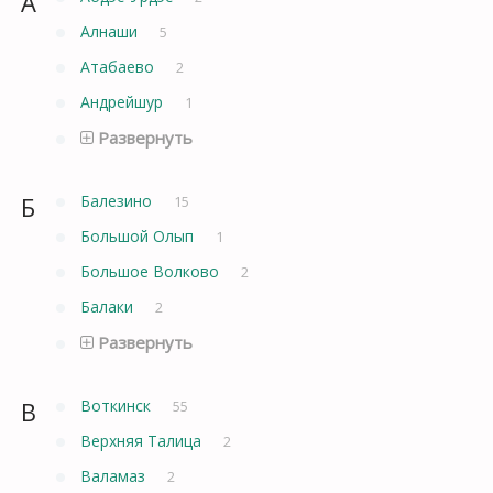
А
Алнаши
5
Атабаево
2
Андрейшур
1
Развернуть
Б
Балезино
15
Большой Олып
1
Большое Волково
2
Балаки
2
Развернуть
В
Воткинск
55
Верхняя Талица
2
Валамаз
2