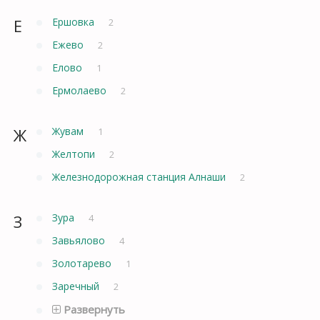
Е
Ершовка
2
Ежево
2
Елово
1
Ермолаево
2
Ж
Жувам
1
Желтопи
2
Железнодорожная станция Алнаши
2
З
Зура
4
Завьялово
4
Золотарево
1
Заречный
2
Развернуть