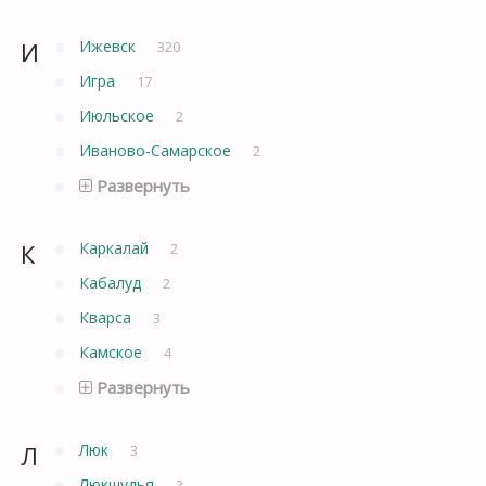
И
Ижевск
320
Игра
17
Июльское
2
Иваново-Самарское
2
Развернуть
К
Каркалай
2
Кабалуд
2
Кварса
3
Камское
4
Развернуть
Л
Люк
3
Люкшудья
2