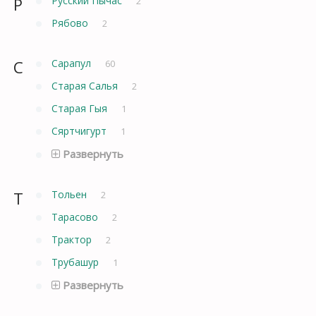
Р
Русский Пычас
2
Рябово
2
С
Сарапул
60
Старая Салья
2
Старая Гыя
1
Сяртчигурт
1
Развернуть
Т
Тольен
2
Тарасово
2
Трактор
2
Трубашур
1
Развернуть