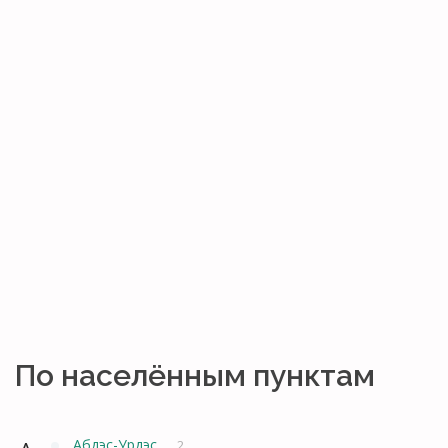
По населённым пунктам
Абдэс-Урдэс
2