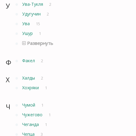
У
Ува-Тукля
2
Удугучин
2
Ува
15
Ушур
1
Развернуть
Ф
Факел
2
Х
Халды
2
Хохряки
1
Ч
Чумой
1
Чужегово
1
Чеганда
1
Чепца
3