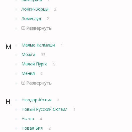
Лонки-Ворцы
2
Ломеслуд
2
Развернуть
М
Малые Калмаши
1
Можга
33
Малая Пурга
5
Менил
2
Развернуть
Н
Нюрдор-Котья
2
Новый Русский Сюгаил
1
Нылга
4
Новая Бия
2