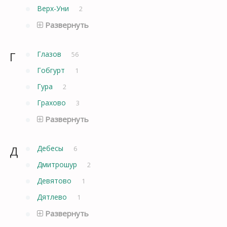
Верх-Уни
2
Развернуть
Г
Глазов
56
Гобгурт
1
Гура
2
Грахово
3
Развернуть
Д
Дебесы
6
Дмитрошур
2
Девятово
1
Дятлево
1
Развернуть