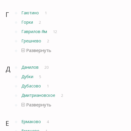
Г
Гаютино
1
Горки
2
Гаврилов-Ям
12
Грешнево
2
Развернуть
Д
Данилов
20
Дубки
5
Дубасово
1
Дмитриановское
2
Развернуть
Е
Ермаково
4
Емишево
1