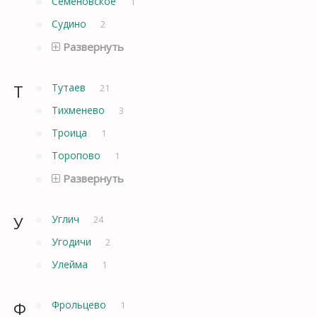
Семеновское
1
Судино
2
Развернуть
Т
Тутаев
21
Тихменево
3
Троица
1
Торопово
1
Развернуть
У
Углич
24
Угодичи
2
Улейма
1
Ф
Фрольцево
1