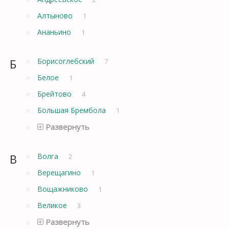
Алтыново
1
Ананьино
1
Б
Борисоглебский
7
Белое
1
Брейтово
4
Большая Брембола
1
Развернуть
В
Волга
2
Верещагино
1
Вощажниково
1
Великое
3
Развернуть