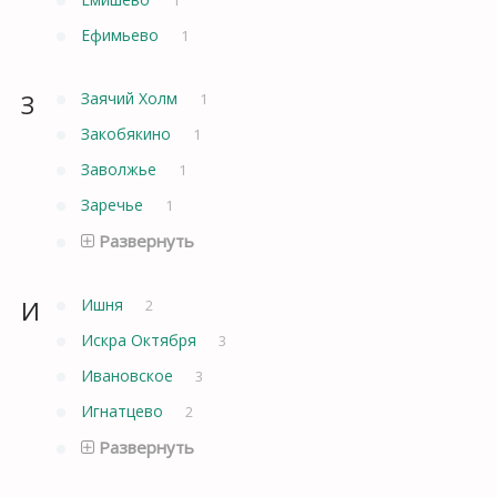
Ефимьево
1
З
Заячий Холм
1
Закобякино
1
Заволжье
1
Заречье
1
Развернуть
И
Ишня
2
Искра Октября
3
Ивановское
3
Игнатцево
2
Развернуть