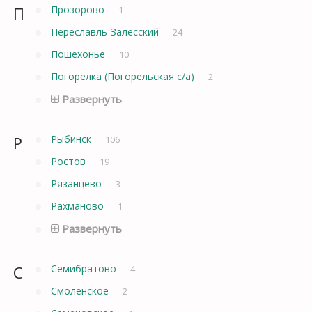
П
Прозорово
1
Переславль-Залесский
24
Пошехонье
10
Погорелка (Погорельская с/а)
2
Развернуть
Р
Рыбинск
106
Ростов
19
Рязанцево
3
Рахманово
1
Развернуть
С
Семибратово
4
Смоленское
2