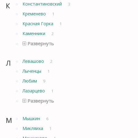
К
Константиновский
3
Кременево
1
Красная Горка
1
Каменники
2
Развернуть
Л
Левашово
2
Лыченцы
1
Любим
9
Лазарцево
1
Развернуть
М
Мышкин
6
Микляиха
1