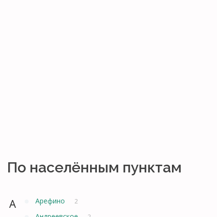
По населённым пунктам
А
Арефино
2
Андреевское
2