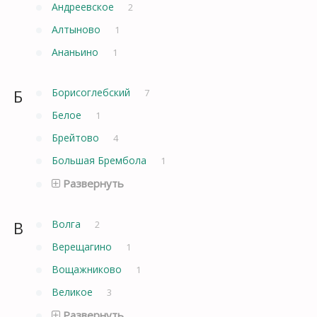
Андреевское
2
Алтыново
1
Ананьино
1
Б
Борисоглебский
7
Белое
1
Брейтово
4
Большая Брембола
1
Развернуть
В
Волга
2
Верещагино
1
Вощажниково
1
Великое
3
Развернуть