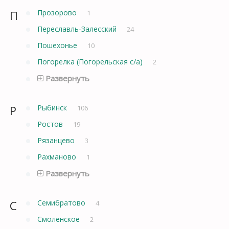
П
Прозорово
1
Переславль-Залесский
24
Пошехонье
10
Погорелка (Погорельская с/а)
2
Развернуть
Р
Рыбинск
106
Ростов
19
Рязанцево
3
Рахманово
1
Развернуть
С
Семибратово
4
Смоленское
2