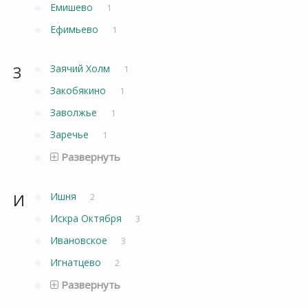
Емишево
1
Ефимьево
1
З
Заячий Холм
1
Закобякино
1
Заволжье
1
Заречье
1
Развернуть
И
Ишня
2
Искра Октября
3
Ивановское
3
Игнатцево
2
Развернуть