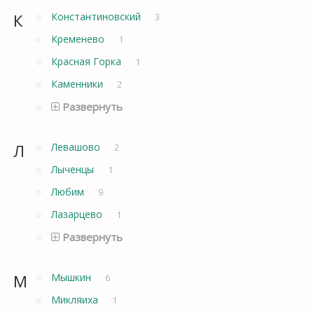
К
Константиновский
3
Кременево
1
Красная Горка
1
Каменники
2
Развернуть
Л
Левашово
2
Лыченцы
1
Любим
9
Лазарцево
1
Развернуть
М
Мышкин
6
Микляиха
1