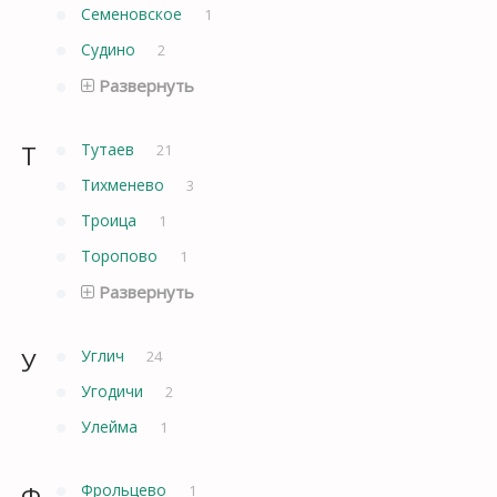
Семеновское
1
Судино
2
Развернуть
Т
Тутаев
21
Тихменево
3
Троица
1
Торопово
1
Развернуть
У
Углич
24
Угодичи
2
Улейма
1
Ф
Фрольцево
1