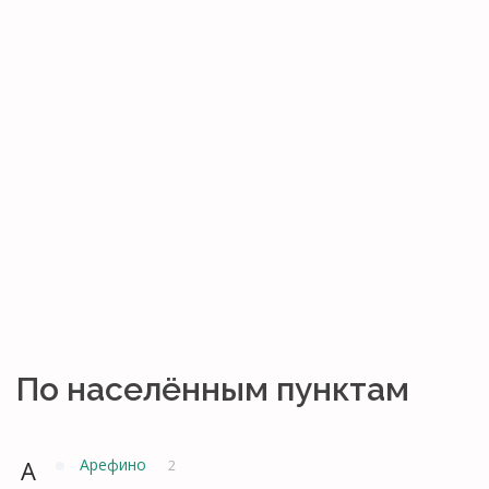
По населённым пунктам
А
Арефино
2