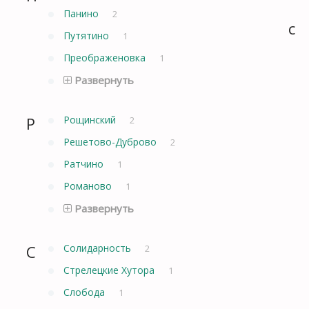
Панино
2
с
Путятино
1
Преображеновка
1
Развернуть
Р
Рощинский
2
Решетово-Дуброво
2
Ратчино
1
Романово
1
Развернуть
С
Солидарность
2
Стрелецкие Хутора
1
Слобода
1