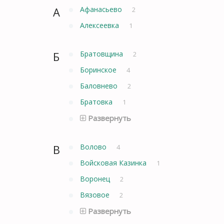
А
Афанасьево
2
Алексеевка
1
Б
Братовщина
2
Боринское
4
Баловнево
2
Братовка
1
Развернуть
В
Волово
4
Войсковая Казинка
1
Воронец
2
Вязовое
2
Развернуть