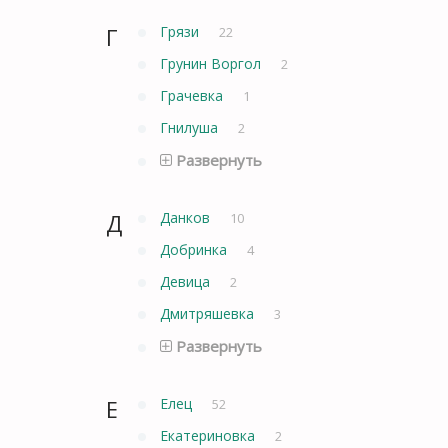
Г
Грязи
22
Грунин Воргол
2
Грачевка
1
Гнилуша
2
Развернуть
Д
Данков
10
Добринка
4
Девица
2
Дмитряшевка
3
Развернуть
Е
Елец
52
Екатериновка
2