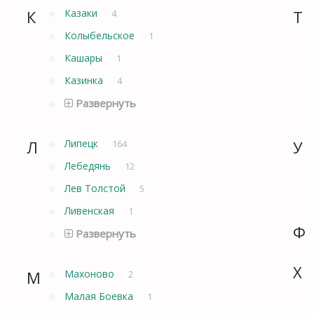
К
Казаки
Т
4
Колыбельское
1
Кашары
1
Казинка
4
Развернуть
Л
Липецк
У
164
Лебедянь
12
Лев Толстой
5
Ливенская
1
Ф
Развернуть
Х
М
Махоново
2
Малая Боевка
1