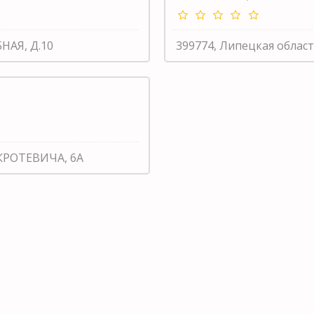
БНАЯ, Д.10
399774, Липецкая област
 КРОТЕВИЧА, 6А