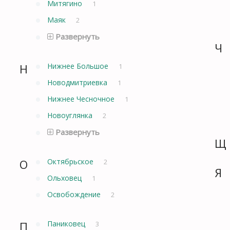
Митягино
1
Маяк
2
Развернуть
Ч
Н
Нижнее Большое
1
Новодмитриевка
1
Нижнее Чесночное
1
Новоуглянка
2
Развернуть
Щ
О
Октябрьское
2
Я
Ольховец
1
Освобождение
2
П
Паниковец
3