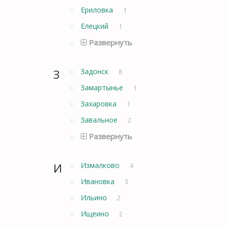
Ериловка
1
Елецкий
1
Развернуть
З
Задонск
8
Замартынье
1
Захаровка
1
Завальное
2
Развернуть
И
Измалково
4
Ивановка
3
Ильино
2
Ищеино
2