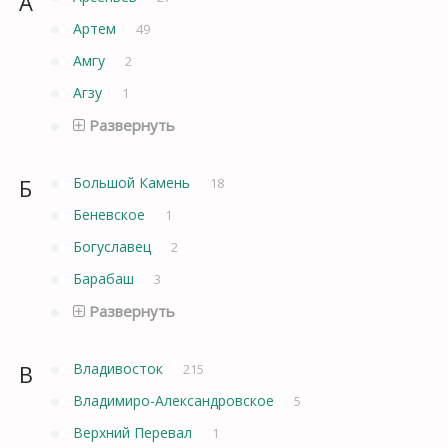
А
Артем
49
Амгу
2
Агзу
1
Развернуть
Б
Большой Камень
18
Беневское
1
Богуславец
2
Барабаш
3
Развернуть
В
Владивосток
215
Владимиро-Александровское
5
Верхний Перевал
1