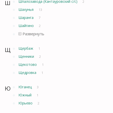
Ш
Шпалозавода (Кантауровский с/с)
2
Шахунья
13
Шаранга
7
Шайгино
2
Развернуть
Щ
Щербаж
1
Щенники
2
Щекотово
1
Щедровка
1
Ю
Юганец
3
Южный
1
Юрьево
2