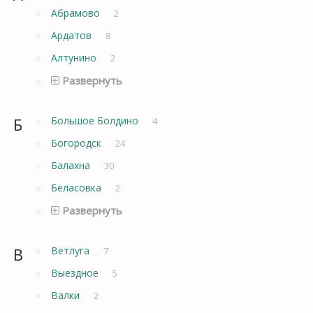
Абрамово
2
Ардатов
8
Алтунино
2
Развернуть
Б
Большое Болдино
4
Богородск
24
Балахна
30
Беласовка
2
Развернуть
В
Ветлуга
7
Выездное
5
Валки
2