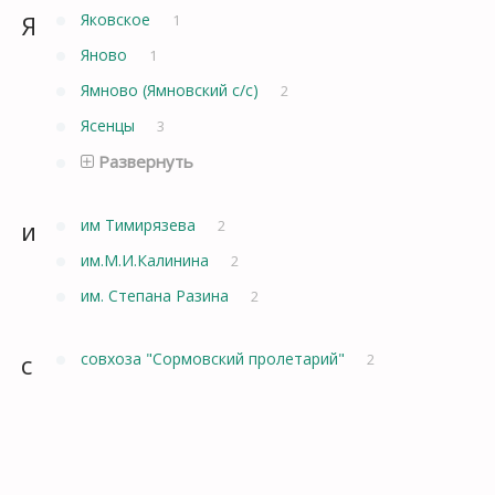
Я
Яковское
1
Яново
1
Ямново (Ямновский с/с)
2
Ясенцы
3
Развернуть
и
им Тимирязева
2
им.М.И.Калинина
2
им. Степана Разина
2
с
совхоза "Сормовский пролетарий"
2