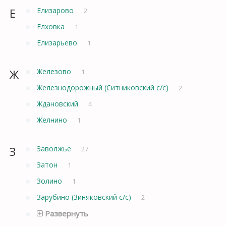
Е
Елизарово
2
Елховка
1
Елизарьево
1
Ж
Железово
1
Железнодорожный (Ситниковский с/с)
2
Ждановский
4
Желнино
1
З
Заволжье
27
Затон
1
Золино
1
Зарубино (Зиняковский с/с)
2
Развернуть