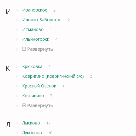
И
Ивановское
2
Ильино-Заборское
2
Итманово
1
Ильиногорск
4
Развернуть
К
Крюковка
2
Ковригино (Ковригинский с/с)
2
Красный Оселок
1
Княгинино
7
Развернуть
Л
Лысково
17
Лукоянов
10