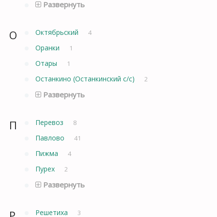
Развернуть
О
Октябрьский
4
Оранки
1
Отары
1
Останкино (Останкинский с/с)
2
Развернуть
П
Перевоз
8
Павлово
41
Пижма
4
Пурех
2
Развернуть
Р
Решетиха
3