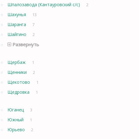
Шпалозавода (Кантауровский с/с)
2
Шахунья
13
Шаранга
7
Шайгино
2
Развернуть
Щербаж
1
Щенники
2
Щекотово
1
Щедровка
1
Юганец
3
Южный
1
Юрьево
2