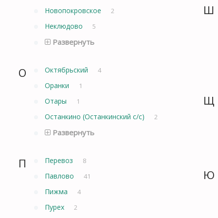
Ш
Новопокровское
2
Неклюдово
5
Развернуть
О
Октябрьский
4
Оранки
1
Щ
Отары
1
Останкино (Останкинский с/с)
2
Развернуть
П
Перевоз
8
Ю
Павлово
41
Пижма
4
Пурех
2