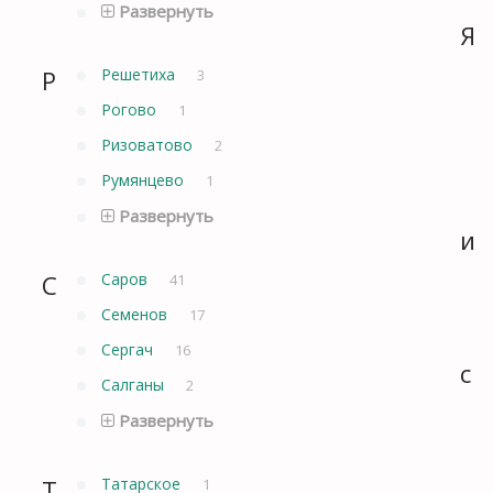
Развернуть
Я
Р
Решетиха
3
Рогово
1
Ризоватово
2
Румянцево
1
Развернуть
и
С
Саров
41
Семенов
17
Сергач
16
с
Салганы
2
Развернуть
Т
Татарское
1