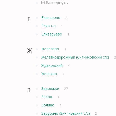
Развернуть
Е
Елизарово
2
Елховка
1
Елизарьево
1
Ж
Железово
1
Железнодорожный (Ситниковский с/с)
2
Ждановский
4
Желнино
1
З
Заволжье
27
Затон
1
Золино
1
Зарубино (Зиняковский с/с)
2