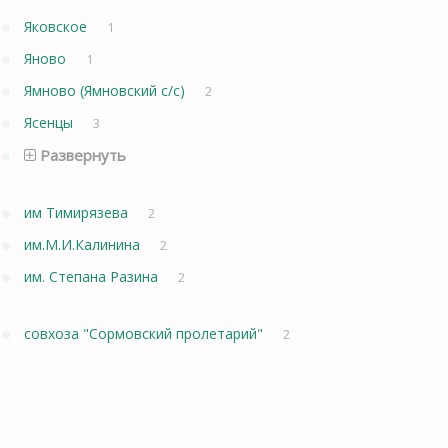
Яковское
1
Яново
1
Ямново (Ямновский с/с)
2
Ясенцы
3
Развернуть
им Тимирязева
2
им.М.И.Калинина
2
им. Степана Разина
2
совхоза "Сормовский пролетарий"
2