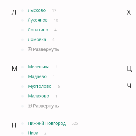
Л
Лысково
Х
17
Лукоянов
10
Лопатино
4
Ломовка
4
Развернуть
М
Мелешиха
Ц
1
Мадаево
1
Ч
Мухтолово
6
Малахово
1
Развернуть
Н
Нижний Новгород
525
Нива
2