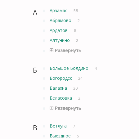
А
Арзамас
58
Абрамово
2
Ардатов
8
Алтунино
2
Развернуть
Б
Большое Болдино
4
Богородск
24
Балахна
30
Беласовка
2
Развернуть
В
Ветлуга
7
Выездное
5