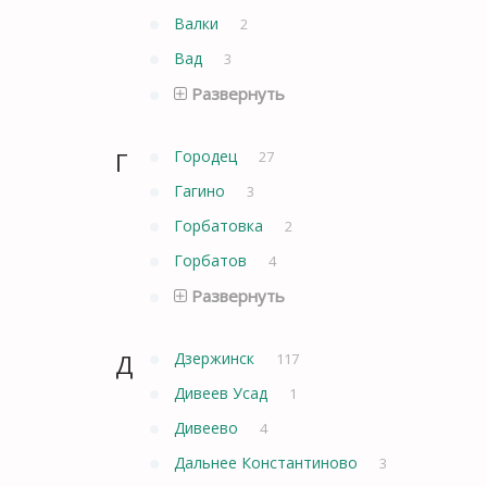
Валки
2
Вад
3
Развернуть
Г
Городец
27
Гагино
3
Горбатовка
2
Горбатов
4
Развернуть
Д
Дзержинск
117
Дивеев Усад
1
Дивеево
4
Дальнее Константиново
3