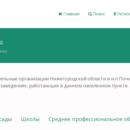
Главная
Поиск
Регио
я
инки
ельные организации Нижегородской области в н.п Поч
ых заведениях, работающих в данном населенном пункте
сады
Школы
Среднее профессиональное о