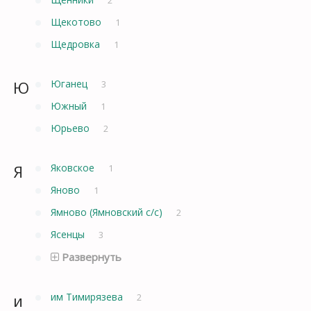
Щекотово
1
Щедровка
1
Ю
Юганец
3
Южный
1
Юрьево
2
Я
Яковское
1
Яново
1
Ямново (Ямновский с/с)
2
Ясенцы
3
Развернуть
и
им Тимирязева
2