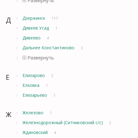
Развернуть
Д
Дзержинск
117
Дивеев Усад
1
Дивеево
4
Дальнее Константиново
3
Развернуть
Е
Елизарово
2
Елховка
1
Елизарьево
1
Ж
Железово
1
Железнодорожный (Ситниковский с/с)
2
Ждановский
4