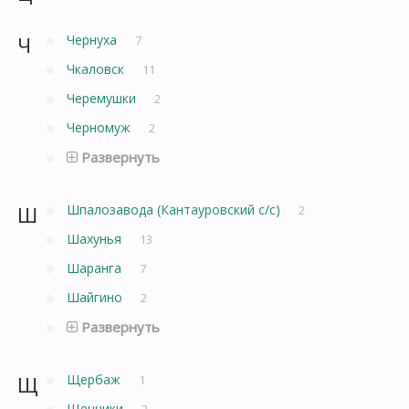
Ч
Чернуха
7
Чкаловск
11
Черемушки
2
Черномуж
2
Развернуть
Ш
Шпалозавода (Кантауровский с/с)
2
Шахунья
13
Шаранга
7
Шайгино
2
Развернуть
Щ
Щербаж
1
Щенники
2