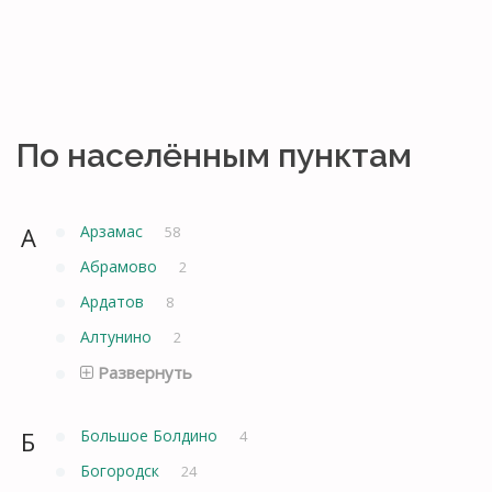
По населённым пунктам
А
Арзамас
58
Абрамово
2
Ардатов
8
Алтунино
2
Развернуть
Б
Большое Болдино
4
Богородск
24