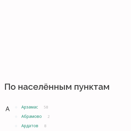
По населённым пунктам
А
Арзамас
58
Абрамово
2
Ардатов
8