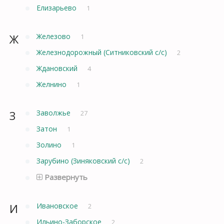
Елизарьево
1
Ж
Железово
1
Железнодорожный (Ситниковский с/с)
2
Ждановский
4
Желнино
1
З
Заволжье
27
Затон
1
Золино
1
Зарубино (Зиняковский с/с)
2
Развернуть
И
Ивановское
2
Ильино-Заборское
2