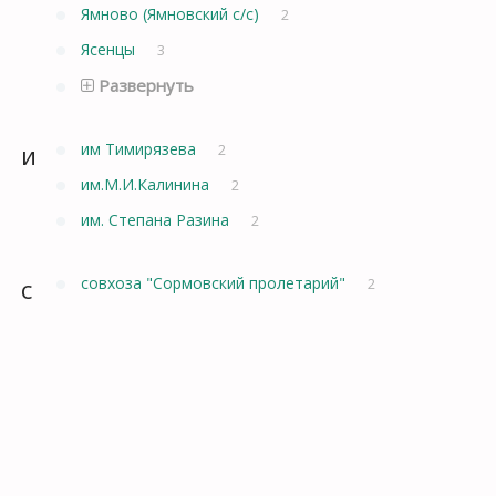
Ямново (Ямновский с/с)
2
Ясенцы
3
Развернуть
и
им Тимирязева
2
им.М.И.Калинина
2
им. Степана Разина
2
с
совхоза "Сормовский пролетарий"
2