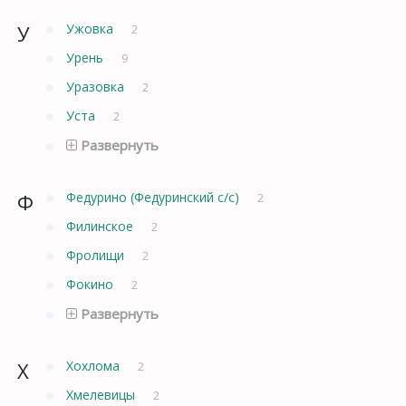
У
Ужовка
2
Урень
9
Уразовка
2
Уста
2
Развернуть
Ф
Федурино (Федуринский с/с)
2
Филинское
2
Фролищи
2
Фокино
2
Развернуть
Х
Хохлома
2
Хмелевицы
2