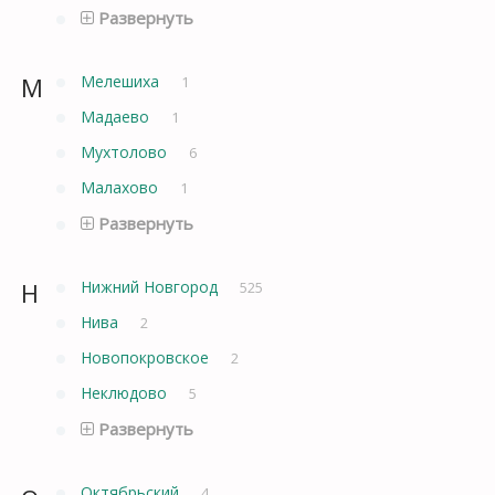
Развернуть
М
Мелешиха
1
Мадаево
1
Мухтолово
6
Малахово
1
Развернуть
Н
Нижний Новгород
525
Нива
2
Новопокровское
2
Неклюдово
5
Развернуть
Октябрьский
4