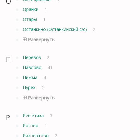
О
Оранки
1
Отары
1
Останкино (Останкинский с/с)
2
Развернуть
П
Перевоз
8
Павлово
41
Пижма
4
Пурех
2
Развернуть
Р
Решетиха
3
Рогово
1
Ризоватово
2