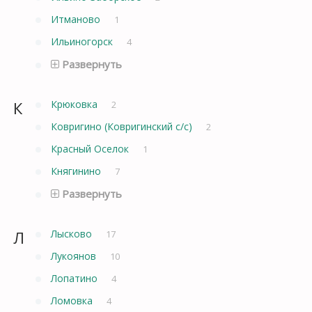
Итманово
1
Ильиногорск
4
Развернуть
К
Крюковка
2
Ковригино (Ковригинский с/с)
2
Красный Оселок
1
Княгинино
7
Развернуть
Л
Лысково
17
Лукоянов
10
Лопатино
4
Ломовка
4