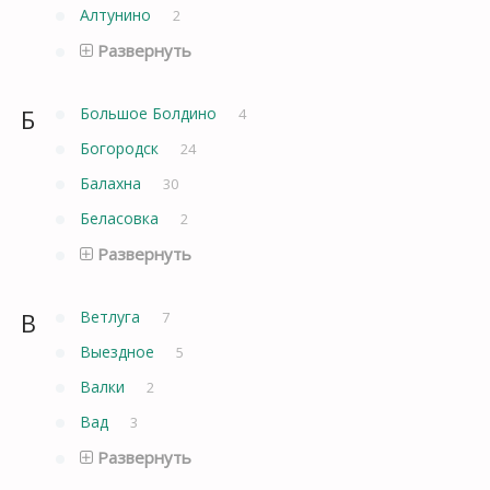
Алтунино
2
Развернуть
Б
Большое Болдино
4
Богородск
24
Балахна
30
Беласовка
2
Развернуть
В
Ветлуга
7
Выездное
5
Валки
2
Вад
3
Развернуть