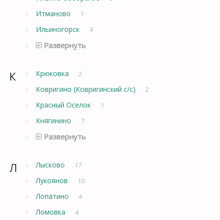
Итманово
1
Ильиногорск
4
Развернуть
К
Крюковка
2
Ковригино (Ковригинский с/с)
2
Красный Оселок
1
Княгинино
7
Развернуть
Л
Лысково
17
Лукоянов
10
Лопатино
4
Ломовка
4