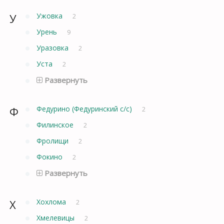
У
Ужовка
2
Урень
9
Уразовка
2
Уста
2
Развернуть
Ф
Федурино (Федуринский с/с)
2
Филинское
2
Фролищи
2
Фокино
2
Развернуть
Х
Хохлома
2
Хмелевицы
2