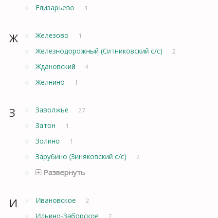
Елизарьево
1
Ж
Железово
1
Железнодорожный (Ситниковский с/с)
2
Ждановский
4
Желнино
1
З
Заволжье
27
Затон
1
Золино
1
Зарубино (Зиняковский с/с)
2
Развернуть
И
Ивановское
2
Ильино-Заборское
2