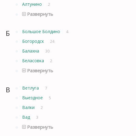
Алтунино
2
Развернуть
Б
Большое Болдино
4
Богородск
24
Балахна
30
Беласовка
2
Развернуть
В
Ветлуга
7
Выездное
5
Валки
2
Вад
3
Развернуть