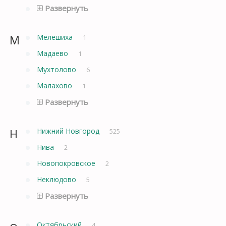
Развернуть
М
Мелешиха
1
Мадаево
1
Мухтолово
6
Малахово
1
Развернуть
Н
Нижний Новгород
525
Нива
2
Новопокровское
2
Неклюдово
5
Развернуть
Октябрьский
4