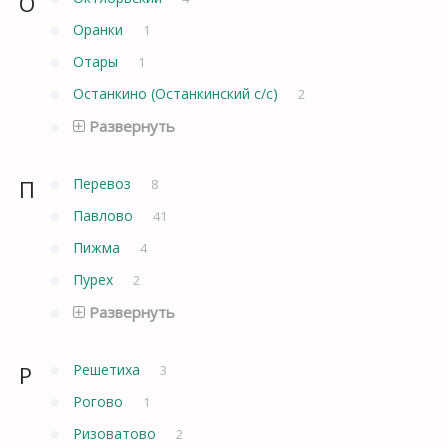
О
Оранки
1
Отары
1
Останкино (Останкинский с/с)
2
Развернуть
П
Перевоз
8
Павлово
41
Пижма
4
Пурех
2
Развернуть
Р
Решетиха
3
Рогово
1
Ризоватово
2