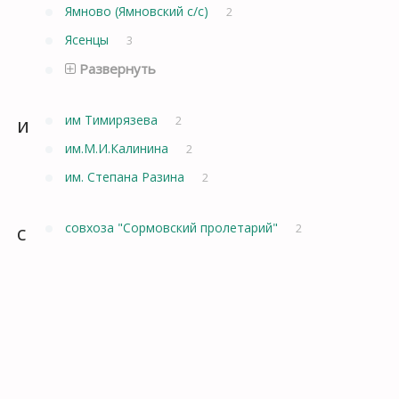
Ямново (Ямновский с/с)
2
Ясенцы
3
Развернуть
и
им Тимирязева
2
им.М.И.Калинина
2
им. Степана Разина
2
с
совхоза "Сормовский пролетарий"
2