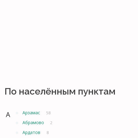
По населённым пунктам
А
Арзамас
58
Абрамово
2
Ардатов
8