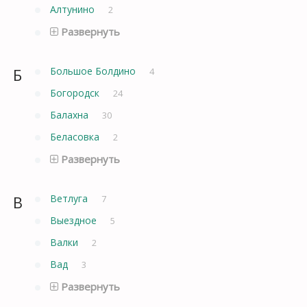
Алтунино
2
Развернуть
Б
Большое Болдино
4
Богородск
24
Балахна
30
Беласовка
2
Развернуть
В
Ветлуга
7
Выездное
5
Валки
2
Вад
3
Развернуть