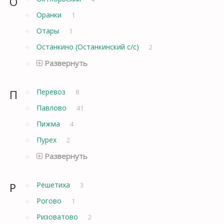
О
Оранки
1
Отары
1
Останкино (Останкинский с/с)
2
Развернуть
П
Перевоз
8
Павлово
41
Пижма
4
Пурех
2
Развернуть
Р
Решетиха
3
Рогово
1
Ризоватово
2