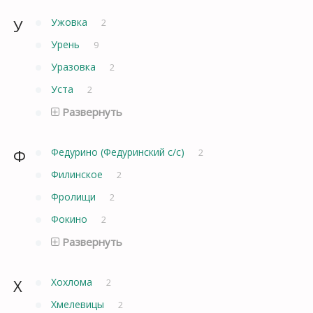
У
Ужовка
2
Урень
9
Уразовка
2
Уста
2
Развернуть
Ф
Федурино (Федуринский с/с)
2
Филинское
2
Фролищи
2
Фокино
2
Развернуть
Х
Хохлома
2
Хмелевицы
2