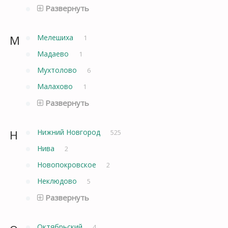
Развернуть
М
Мелешиха
1
Мадаево
1
Мухтолово
6
Малахово
1
Развернуть
Н
Нижний Новгород
525
Нива
2
Новопокровское
2
Неклюдово
5
Развернуть
Октябрьский
4