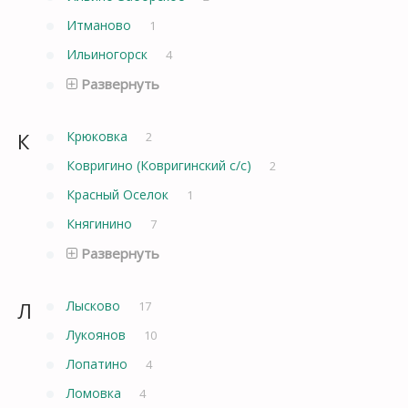
Итманово
1
Ильиногорск
4
Развернуть
К
Крюковка
2
Ковригино (Ковригинский с/с)
2
Красный Оселок
1
Княгинино
7
Развернуть
Л
Лысково
17
Лукоянов
10
Лопатино
4
Ломовка
4