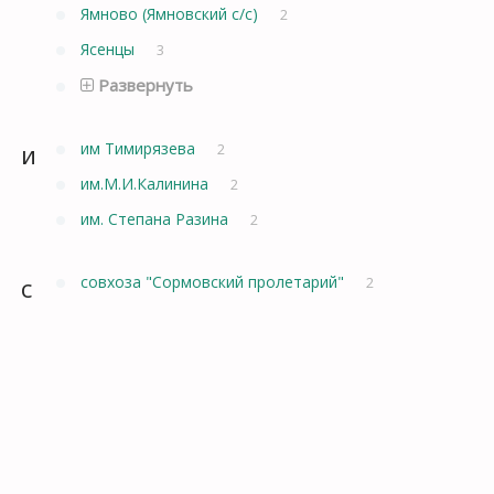
Ямново (Ямновский с/с)
2
Ясенцы
3
Развернуть
и
им Тимирязева
2
им.М.И.Калинина
2
им. Степана Разина
2
с
совхоза "Сормовский пролетарий"
2