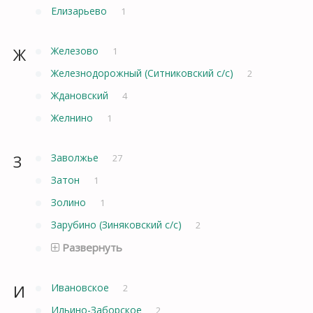
Елизарьево
1
Ж
Железово
1
Железнодорожный (Ситниковский с/с)
2
Ждановский
4
Желнино
1
З
Заволжье
27
Затон
1
Золино
1
Зарубино (Зиняковский с/с)
2
Развернуть
И
Ивановское
2
Ильино-Заборское
2